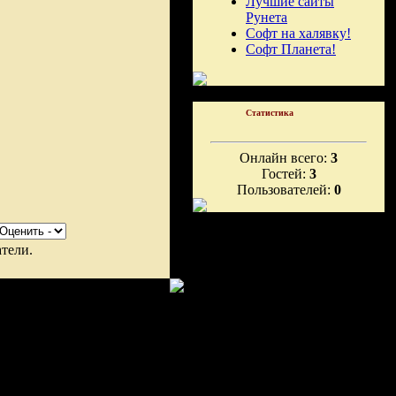
Лучшие сайты
Рунета
Софт на халявку!
Софт Планета!
Статистика
Онлайн всего:
3
Гостей:
3
Пользователей:
0
тели.