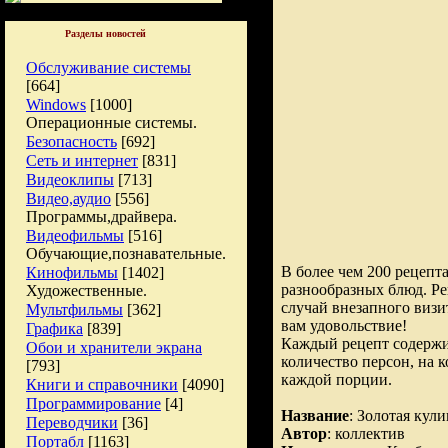
Разделы новостей
Обслуживание системы
[664]
Windows
[1000]
Операционные системы.
Безопасность
[692]
Сеть и интернет
[831]
Видеоклипы
[713]
Видео,аудио
[556]
Программы,драйвера.
Видеофильмы
[516]
Обучающие,познавательные.
В более чем 200 рецеп
Кинофильмы
[1402]
разнообразных блюд. Ре
Художественные.
случай внезапного визи
Мультфильмы
[362]
вам удовольствие!
Графика
[839]
Каждый рецепт содержи
Обои и хранители экрана
количество персон, на 
[793]
каждой порции.
Книги и справочники
[4090]
Программирование
[4]
Название
: Золотая кул
Переводчики
[36]
Автор
: коллектив
Портабл
[1163]