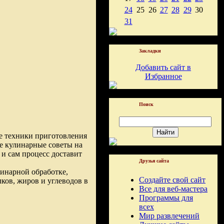
24
25
26
27
28
29
30
31
Закладки
Добавить сайт в
Избранное
Поиск
е техники приготовления
е кулинарные советы на
 и сам процесс доставит
Друзья сайта
инарной обработке,
Создайте свой сайт
лков, жиров и углеводов в
Все для веб-мастера
Программы для
всех
Мир развлечений