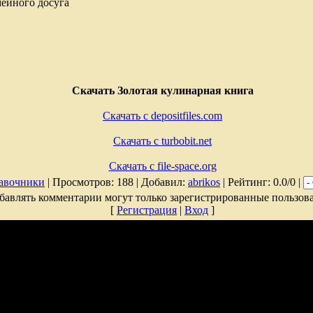
мейного досуга
Скачать Золотая кулинарная книга
Скачать с depositfiles.com
Скачать с turbobit.net
Скачать с file-space.org
авочники
| Просмотров: 188 | Добавил:
abrikos
| Рейтинг: 0.0/0 |
бавлять комментарии могут только зарегистрированные пользова
[
Регистрация
|
Вход
]