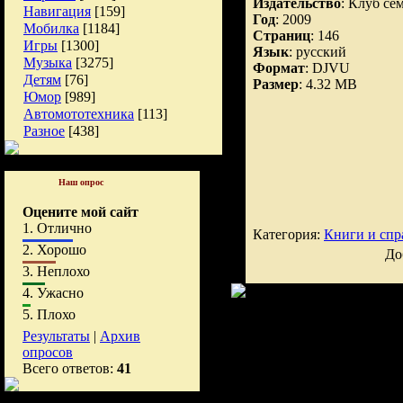
Издательство
: Клуб се
Навигация
[159]
Год
: 2009
Мобилка
[1184]
Страниц
: 146
Игры
[1300]
Язык
: русский
Музыка
[3275]
Формат
: DJVU
Детям
[76]
Размер
: 4.32 MB
Юмор
[989]
Автомототехника
[113]
Разное
[438]
Наш опрос
Оцените мой сайт
1.
Отлично
Категория:
Книги и спр
2.
Хорошо
До
3.
Неплохо
4.
Ужасно
5.
Плохо
Результаты
|
Архив
опросов
Всего ответов:
41