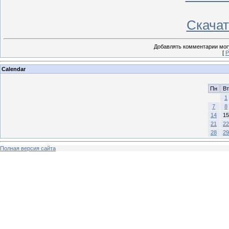
Скачать
Добавлять комментарии могу
[
Р
Calendar
Пн
Вт
1
7
8
14
15
21
22
28
29
Полная версия сайта