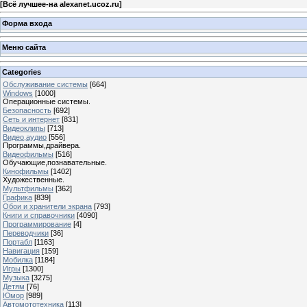
[
Всё лучшее-на alexanet.ucoz.ru
]
Форма входа
Меню сайта
Categories
Обслуживание системы
[664]
Windows
[1000]
Операционные системы.
Безопасность
[692]
Сеть и интернет
[831]
Видеоклипы
[713]
Видео,аудио
[556]
Программы,драйвера.
Видеофильмы
[516]
Обучающие,познавательные.
Кинофильмы
[1402]
Художественные.
Мультфильмы
[362]
Графика
[839]
Обои и хранители экрана
[793]
Книги и справочники
[4090]
Программирование
[4]
Переводчики
[36]
Портабл
[1163]
Навигация
[159]
Мобилка
[1184]
Игры
[1300]
Музыка
[3275]
Детям
[76]
Юмор
[989]
Автомототехника
[113]