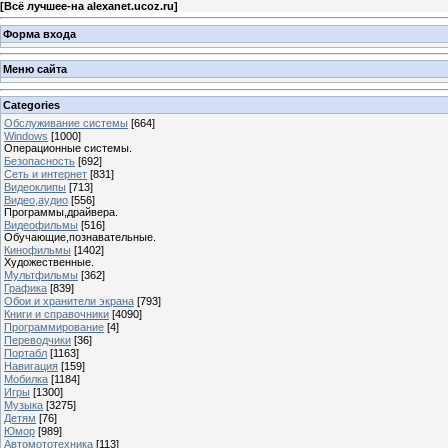
[
Всё лучшее-на alexanet.ucoz.ru
]
Форма входа
Меню сайта
Categories
Обслуживание системы
[664]
Windows
[1000]
Операционные системы.
Безопасность
[692]
Сеть и интернет
[831]
Видеоклипы
[713]
Видео,аудио
[556]
Программы,драйвера.
Видеофильмы
[516]
Обучающие,познавательные.
Кинофильмы
[1402]
Художественные.
Мультфильмы
[362]
Графика
[839]
Обои и хранители экрана
[793]
Книги и справочники
[4090]
Программирование
[4]
Переводчики
[36]
Портабл
[1163]
Навигация
[159]
Мобилка
[1184]
Игры
[1300]
Музыка
[3275]
Детям
[76]
Юмор
[989]
Автомототехника
[113]