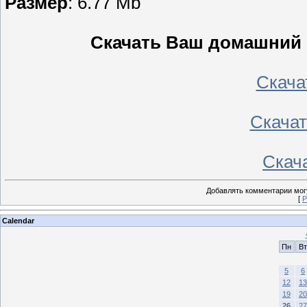
Размер
: 6.77 Mb
Скачать Ваш домашний 
Скачать
Скачать
Скача
Добавлять комментарии могу
[
Р
Calendar
Пн
Вт
5
6
12
13
19
20
26
27