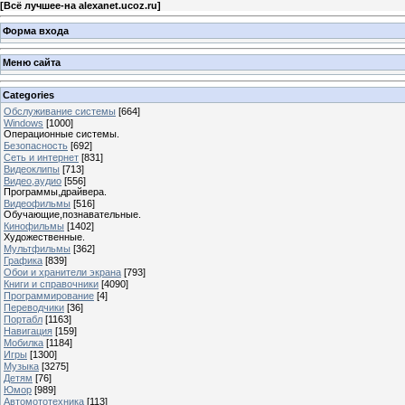
[
Всё лучшее-на alexanet.ucoz.ru
]
Форма входа
Меню сайта
Categories
Обслуживание системы
[664]
Windows
[1000]
Операционные системы.
Безопасность
[692]
Сеть и интернет
[831]
Видеоклипы
[713]
Видео,аудио
[556]
Программы,драйвера.
Видеофильмы
[516]
Обучающие,познавательные.
Кинофильмы
[1402]
Художественные.
Мультфильмы
[362]
Графика
[839]
Обои и хранители экрана
[793]
Книги и справочники
[4090]
Программирование
[4]
Переводчики
[36]
Портабл
[1163]
Навигация
[159]
Мобилка
[1184]
Игры
[1300]
Музыка
[3275]
Детям
[76]
Юмор
[989]
Автомототехника
[113]