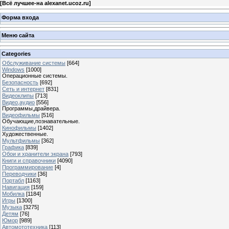
[
Всё лучшее-на alexanet.ucoz.ru
]
Форма входа
Меню сайта
Categories
Обслуживание системы
[664]
Windows
[1000]
Операционные системы.
Безопасность
[692]
Сеть и интернет
[831]
Видеоклипы
[713]
Видео,аудио
[556]
Программы,драйвера.
Видеофильмы
[516]
Обучающие,познавательные.
Кинофильмы
[1402]
Художественные.
Мультфильмы
[362]
Графика
[839]
Обои и хранители экрана
[793]
Книги и справочники
[4090]
Программирование
[4]
Переводчики
[36]
Портабл
[1163]
Навигация
[159]
Мобилка
[1184]
Игры
[1300]
Музыка
[3275]
Детям
[76]
Юмор
[989]
Автомототехника
[113]