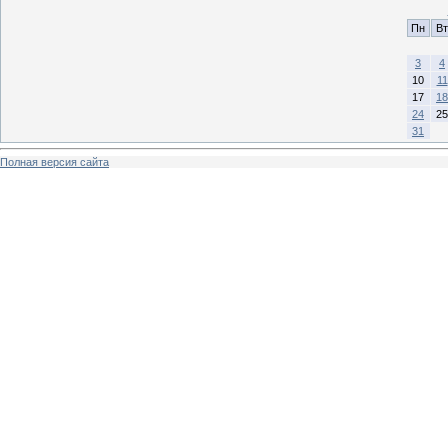
Пн
Вт
3
4
10
11
17
18
24
25
31
Полная версия сайта