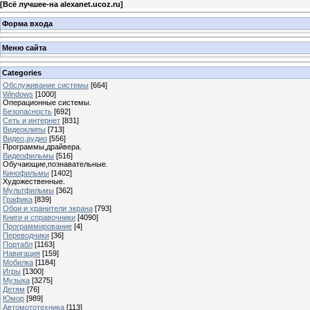
[
Всё лучшее-на alexanet.ucoz.ru
]
Форма входа
Меню сайта
Categories
Обслуживание системы
[664]
Windows
[1000]
Операционные системы.
Безопасность
[692]
Сеть и интернет
[831]
Видеоклипы
[713]
Видео,аудио
[556]
Программы,драйвера.
Видеофильмы
[516]
Обучающие,познавательные.
Кинофильмы
[1402]
Художественные.
Мультфильмы
[362]
Графика
[839]
Обои и хранители экрана
[793]
Книги и справочники
[4090]
Программирование
[4]
Переводчики
[36]
Портабл
[1163]
Навигация
[159]
Мобилка
[1184]
Игры
[1300]
Музыка
[3275]
Детям
[76]
Юмор
[989]
Автомототехника
[113]