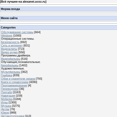
[
Всё лучшее-на alexanet.ucoz.ru
]
Форма входа
Меню сайта
Categories
Обслуживание системы
[664]
Windows
[1000]
Операционные системы.
Безопасность
[692]
Сеть и интернет
[831]
Видеоклипы
[713]
Видео,аудио
[556]
Программы,драйвера.
Видеофильмы
[516]
Обучающие,познавательные.
Кинофильмы
[1402]
Художественные.
Мультфильмы
[362]
Графика
[839]
Обои и хранители экрана
[793]
Книги и справочники
[4090]
Программирование
[4]
Переводчики
[36]
Портабл
[1163]
Навигация
[159]
Мобилка
[1184]
Игры
[1300]
Музыка
[3275]
Детям
[76]
Юмор
[989]
Автомототехника
[113]