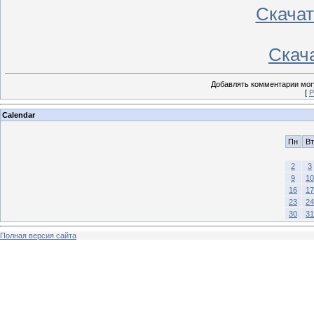
Скачать
Скача
Добавлять комментарии могу
[
Р
Calendar
Пн
Вт
2
3
9
10
16
17
23
24
30
31
Полная версия сайта