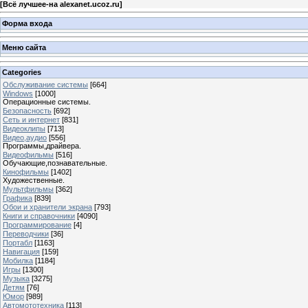
[
Всё лучшее-на alexanet.ucoz.ru
]
Форма входа
Меню сайта
Categories
Обслуживание системы
[664]
Windows
[1000]
Операционные системы.
Безопасность
[692]
Сеть и интернет
[831]
Видеоклипы
[713]
Видео,аудио
[556]
Программы,драйвера.
Видеофильмы
[516]
Обучающие,познавательные.
Кинофильмы
[1402]
Художественные.
Мультфильмы
[362]
Графика
[839]
Обои и хранители экрана
[793]
Книги и справочники
[4090]
Программирование
[4]
Переводчики
[36]
Портабл
[1163]
Навигация
[159]
Мобилка
[1184]
Игры
[1300]
Музыка
[3275]
Детям
[76]
Юмор
[989]
Автомототехника
[113]