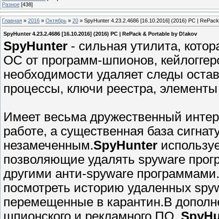
Разное
[438]
Главная
»
2016
»
Октябрь
»
20
» SpyHunter 4.23.2.4686 [16.10.2016] (2016) PC | RePack
SpyHunter 4.23.2.4686 [16.10.2016] (2016) PC | RePack & Portable by D!akov
SpyHunter
- сильная утилита, кото
ОС от программ-шпионов, кейлоггер
необходимости удаляет следы оста
процессы, ключи реестра, элементы 
Имеет весьма дружественный интерф
работе, а существенная база сигнат
незамеченным.
SpyHunter
используе
позволяющие удалять spyware прог
другими анти-spyware программами
посмотреть историю удаленных spyw
перемещенные в карантин.В дополн
шпионского и рекламного ПО,
SpyHu