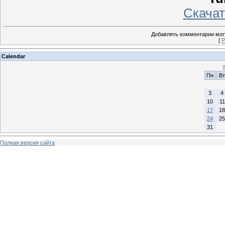
Скачать
Добавлять комментарии могу
[
Р
Calendar
Пн
Вт
3
4
10
11
17
18
24
25
31
Полная версия сайта