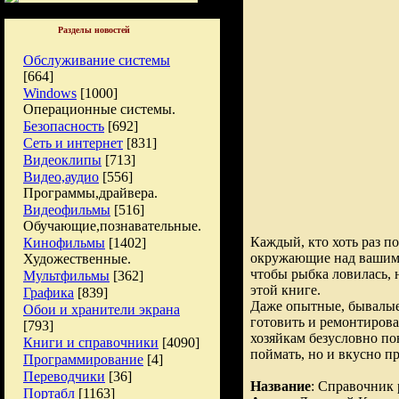
Разделы новостей
Обслуживание системы
[664]
Windows
[1000]
Операционные системы.
Безопасность
[692]
Сеть и интернет
[831]
Видеоклипы
[713]
Видео,аудио
[556]
Программы,драйвера.
Видеофильмы
[516]
Обучающие,познавательные.
Каждый, кто хоть раз п
Кинофильмы
[1402]
окружающие над вашими р
Художественные.
чтобы рыбка ловилась, 
Мультфильмы
[362]
этой книге.
Графика
[839]
Даже опытные, бывалые р
Обои и хранители экрана
готовить и ремонтироват
[793]
хозяйкам безусловно по
Книги и справочники
[4090]
поймать, но и вкусно пр
Программирование
[4]
Переводчики
[36]
Название
: Справочник
Портабл
[1163]