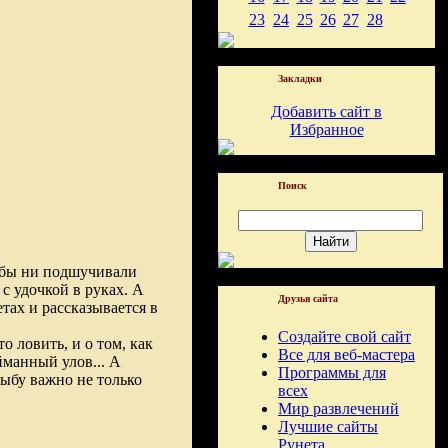
23
24
25
26
27
28
Закладки
Добавить сайт в
Избранное
Поиск
к бы ни подшучивали
с удочкой в руках. А
Друзья сайта
тах и рассказывается в
Создайте свой сайт
о ловить, и о том, как
Все для веб-мастера
ойманный улов... А
Программы для
рыбу важно не только
всех
Мир развлечений
Лучшие сайты
Рунета