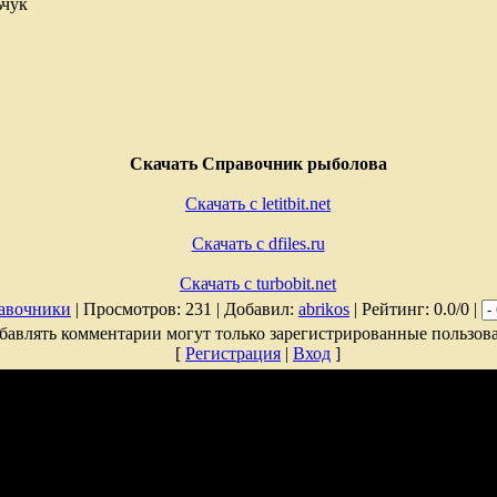
ьчук
Скачать Справочник рыболова
Скачать с letitbit.net
Скачать с dfiles.ru
Скачать с turbobit.net
авочники
| Просмотров: 231 | Добавил:
abrikos
| Рейтинг: 0.0/0 |
бавлять комментарии могут только зарегистрированные пользова
[
Регистрация
|
Вход
]