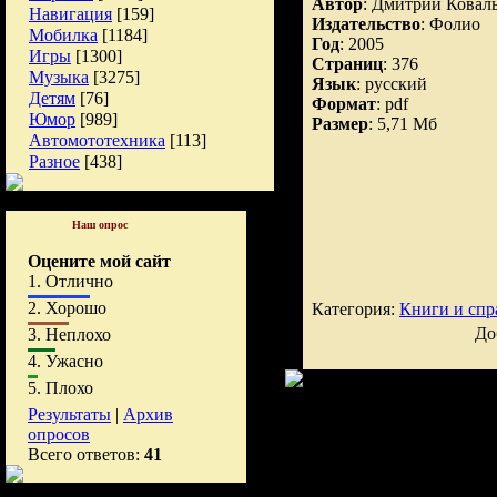
Автор
: Дмитрий Ковал
Навигация
[159]
Издательство
: Фолио
Мобилка
[1184]
Год
: 2005
Игры
[1300]
Страниц
: 376
Музыка
[3275]
Язык
: русский
Детям
[76]
Формат
: pdf
Юмор
[989]
Размер
: 5,71 Мб
Автомототехника
[113]
Разное
[438]
Наш опрос
Оцените мой сайт
1.
Отлично
2.
Хорошо
Категория:
Книги и спр
До
3.
Неплохо
4.
Ужасно
5.
Плохо
Результаты
|
Архив
опросов
Всего ответов:
41