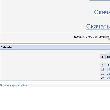
Скача
Скачать 
Добавлять комментарии могу
[
Р
Calendar
Пн
Вт
6
7
13
14
20
21
27
28
Полная версия сайта