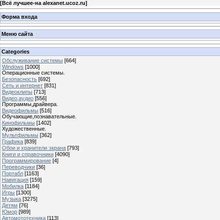
[
Всё лучшее-на alexanet.ucoz.ru
]
Форма входа
Меню сайта
Categories
Обслуживание системы
[664]
Windows
[1000]
Операционные системы.
Безопасность
[692]
Сеть и интернет
[831]
Видеоклипы
[713]
Видео,аудио
[556]
Программы,драйвера.
Видеофильмы
[516]
Обучающие,познавательные.
Кинофильмы
[1402]
Художественные.
Мультфильмы
[362]
Графика
[839]
Обои и хранители экрана
[793]
Книги и справочники
[4090]
Программирование
[4]
Переводчики
[36]
Портабл
[1163]
Навигация
[159]
Мобилка
[1184]
Игры
[1300]
Музыка
[3275]
Детям
[76]
Юмор
[989]
Автомототехника
[113]