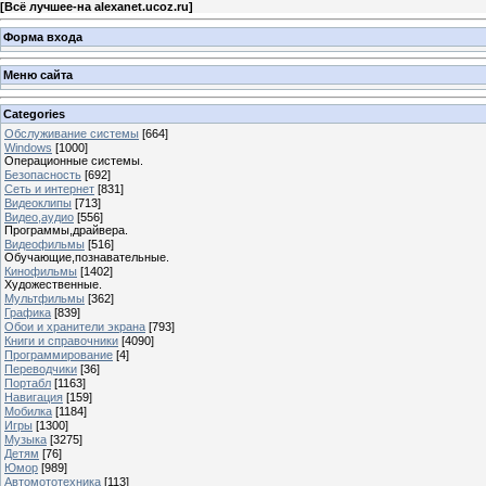
[
Всё лучшее-на alexanet.ucoz.ru
]
Форма входа
Меню сайта
Categories
Обслуживание системы
[664]
Windows
[1000]
Операционные системы.
Безопасность
[692]
Сеть и интернет
[831]
Видеоклипы
[713]
Видео,аудио
[556]
Программы,драйвера.
Видеофильмы
[516]
Обучающие,познавательные.
Кинофильмы
[1402]
Художественные.
Мультфильмы
[362]
Графика
[839]
Обои и хранители экрана
[793]
Книги и справочники
[4090]
Программирование
[4]
Переводчики
[36]
Портабл
[1163]
Навигация
[159]
Мобилка
[1184]
Игры
[1300]
Музыка
[3275]
Детям
[76]
Юмор
[989]
Автомототехника
[113]