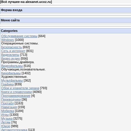
[
Всё лучшее-на alexanet.ucoz.ru
]
Форма входа
Меню сайта
Categories
Обслуживание системы
[664]
Windows
[1000]
Операционные системы.
Безопасность
[692]
Сеть и интернет
[831]
Видеоклипы
[713]
Видео,аудио
[556]
Программы,драйвера.
Видеофильмы
[516]
Обучающие,познавательные.
Кинофильмы
[1402]
Художественные.
Мультфильмы
[362]
Графика
[839]
Обои и хранители экрана
[793]
Книги и справочники
[4090]
Программирование
[4]
Переводчики
[36]
Портабл
[1163]
Навигация
[159]
Мобилка
[1184]
Игры
[1300]
Музыка
[3275]
Детям
[76]
Юмор
[989]
Автомототехника
[113]