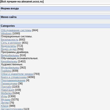
[
Всё лучшее-на alexanet.ucoz.ru
]
Форма входа
Меню сайта
Categories
Обслуживание системы
[664]
Windows
[1000]
Операционные системы.
Безопасность
[692]
Сеть и интернет
[831]
Видеоклипы
[713]
Видео,аудио
[556]
Программы,драйвера.
Видеофильмы
[516]
Обучающие,познавательные.
Кинофильмы
[1402]
Художественные.
Мультфильмы
[362]
Графика
[839]
Обои и хранители экрана
[793]
Книги и справочники
[4090]
Программирование
[4]
Переводчики
[36]
Портабл
[1163]
Навигация
[159]
Мобилка
[1184]
Игры
[1300]
Музыка
[3275]
Детям
[76]
Юмор
[989]
Автомототехника
[113]