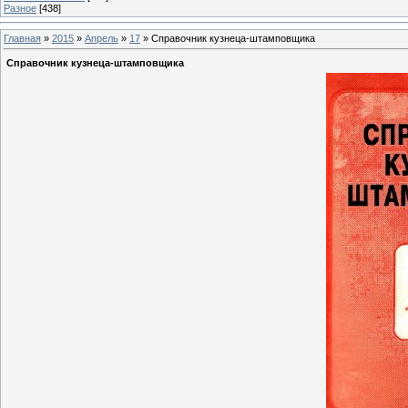
Разное
[438]
Главная
»
2015
»
Апрель
»
17
» Справочник кузнеца-штамповщика
Справочник кузнеца-штамповщика