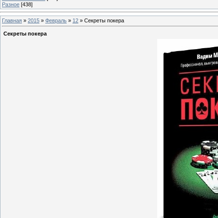
Разное
[438]
Главная
»
2015
»
Февраль
»
12
» Секреты покера
Секреты покера