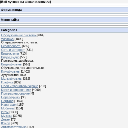
[
Всё лучшее-на alexanet.ucoz.ru
]
Форма входа
Меню сайта
Categories
Обслуживание системы
[664]
Windows
[1000]
Операционные системы.
Безопасность
[692]
Сеть и интернет
[831]
Видеоклипы
[713]
Видео,аудио
[556]
Программы,драйвера.
Видеофильмы
[516]
Обучающие,познавательные.
Кинофильмы
[1402]
Художественные.
Мультфильмы
[362]
Графика
[839]
Обои и хранители экрана
[793]
Книги и справочники
[4090]
Программирование
[4]
Переводчики
[36]
Портабл
[1163]
Навигация
[159]
Мобилка
[1184]
Игры
[1300]
Музыка
[3275]
Детям
[76]
Юмор
[989]
Автомототехника
[113]