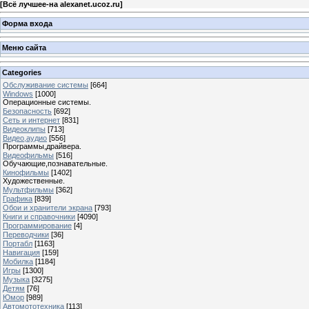
[
Всё лучшее-на alexanet.ucoz.ru
]
Форма входа
Меню сайта
Categories
Обслуживание системы
[664]
Windows
[1000]
Операционные системы.
Безопасность
[692]
Сеть и интернет
[831]
Видеоклипы
[713]
Видео,аудио
[556]
Программы,драйвера.
Видеофильмы
[516]
Обучающие,познавательные.
Кинофильмы
[1402]
Художественные.
Мультфильмы
[362]
Графика
[839]
Обои и хранители экрана
[793]
Книги и справочники
[4090]
Программирование
[4]
Переводчики
[36]
Портабл
[1163]
Навигация
[159]
Мобилка
[1184]
Игры
[1300]
Музыка
[3275]
Детям
[76]
Юмор
[989]
Автомототехника
[113]