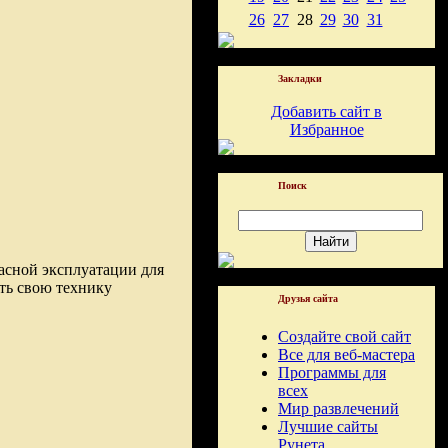
26
27
28
29
30
31
Закладки
Добавить сайт в
Избранное
Поиск
асной эксплуатации для
ить свою технику
Друзья сайта
Создайте свой сайт
Все для веб-мастера
Программы для
всех
Мир развлечений
Лучшие сайты
Рунета