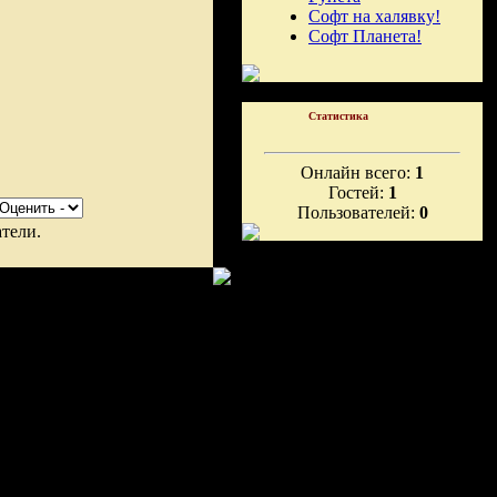
Софт на халявку!
Софт Планета!
Статистика
Онлайн всего:
1
Гостей:
1
Пользователей:
0
тели.