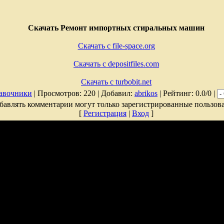
Скачать Ремонт импортных стиральных машин
Скачать с file-space.org
Скачать с depositfiles.com
Скачать с turbobit.net
авочники
| Просмотров: 220 | Добавил:
abrikos
| Рейтинг: 0.0/0 |
бавлять комментарии могут только зарегистрированные пользова
[
Регистрация
|
Вход
]