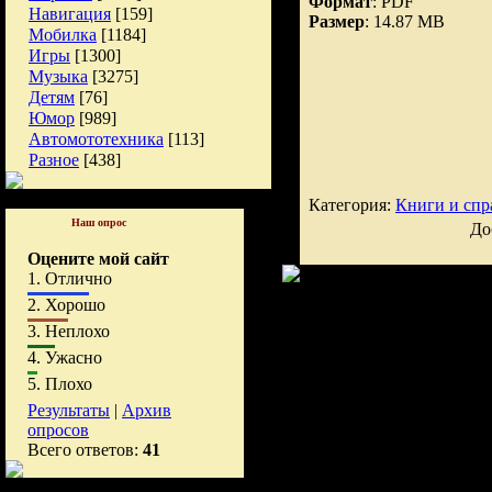
Формат
: PDF
Навигация
[159]
Размер
: 14.87 MB
Мобилка
[1184]
Игры
[1300]
Музыка
[3275]
Детям
[76]
Юмор
[989]
Автомототехника
[113]
Разное
[438]
Категория:
Книги и спр
Наш опрос
До
Оцените мой сайт
1.
Отлично
2.
Хорошо
3.
Неплохо
4.
Ужасно
5.
Плохо
Результаты
|
Архив
опросов
Всего ответов:
41