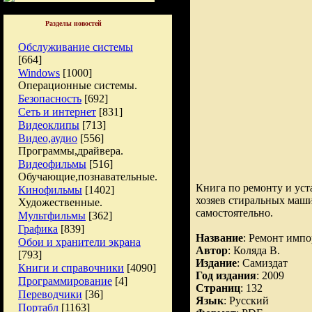
Разделы новостей
Обслуживание системы
[664]
Windows
[1000]
Операционные системы.
Безопасность
[692]
Сеть и интернет
[831]
Видеоклипы
[713]
Видео,аудио
[556]
Программы,драйвера.
Видеофильмы
[516]
Обучающие,познавательные.
Книга по ремонту и уст
Кинофильмы
[1402]
хозяев стиральных маши
Художественные.
самостоятельно.
Мультфильмы
[362]
Графика
[839]
Название
: Ремонт имп
Обои и хранители экрана
Автор
: Коляда В.
[793]
Издание
: Самиздат
Книги и справочники
[4090]
Год издания
: 2009
Программирование
[4]
Страниц
: 132
Переводчики
[36]
Язык
: Русский
Портабл
[1163]