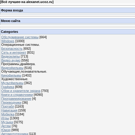
[
Всё лучшее-на alexanet.ucoz.ru
]
Форма входа
Меню сайта
Categories
Обслуживание системы
[664]
Windows
[1000]
Операционные системы.
Безопасность
[692]
Сеть и интернет
[831]
Видеоклипы
[713]
Видео,аудио
[556]
Программы,драйвера.
Видеофильмы
[516]
Обучающие,познавательные.
Кинофильмы
[1402]
Художественные.
Мультфильмы
[362]
Графика
[839]
Обои и хранители экрана
[793]
Книги и справочники
[4090]
Программирование
[4]
Переводчики
[36]
Портабл
[1163]
Навигация
[159]
Мобилка
[1184]
Игры
[1300]
Музыка
[3275]
Детям
[76]
Юмор
[989]
Автомототехника
[113]