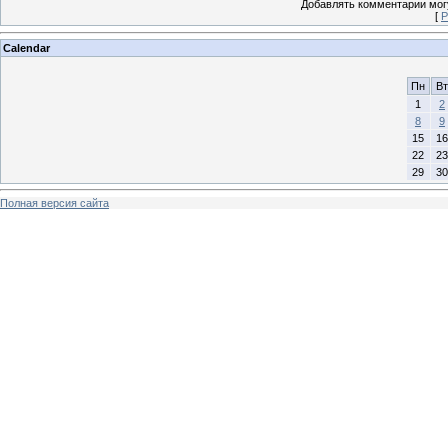
Добавлять комментарии могу
[
Р
Calendar
Пн
Вт
1
2
8
9
15
16
22
23
29
30
Полная версия сайта