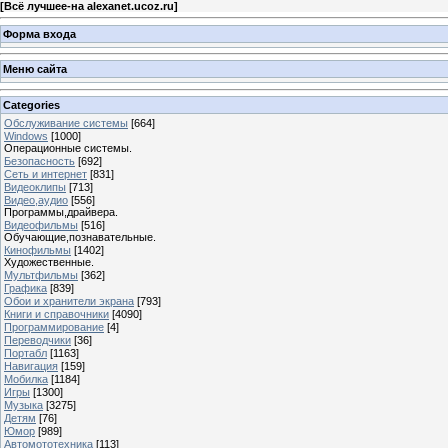
[
Всё лучшее-на alexanet.ucoz.ru
]
Форма входа
Меню сайта
Categories
Обслуживание системы
[664]
Windows
[1000]
Операционные системы.
Безопасность
[692]
Сеть и интернет
[831]
Видеоклипы
[713]
Видео,аудио
[556]
Программы,драйвера.
Видеофильмы
[516]
Обучающие,познавательные.
Кинофильмы
[1402]
Художественные.
Мультфильмы
[362]
Графика
[839]
Обои и хранители экрана
[793]
Книги и справочники
[4090]
Программирование
[4]
Переводчики
[36]
Портабл
[1163]
Навигация
[159]
Мобилка
[1184]
Игры
[1300]
Музыка
[3275]
Детям
[76]
Юмор
[989]
Автомототехника
[113]