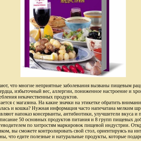
ают, что многие неприятные заболевания вызваны пищевым ра
сердца, избыточный вес, аллергии, пониженное настроение и хрон
ебления некачественных продуктов.
ется с магазина. На какие значки на этикетке обратить внимание
алась и кошка? Нужная информация часто напечатана мелким шр
вляют напоказ консерванты, антибиотики, улучшители вкуса и п
описание 50 основных продуктов питания и 8 групп пищевых до
теводителем по хитростям маркировок пищевой индустрии. Отк
ком, вы сможете контролировать свой стол, ориентируясь на и
ены, что едите полезные и натуральные продукты, которые подар