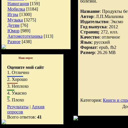
болезни.
Навигация
[159]
Мобилка
[1184]
Название
: Продукты бе
Игры
[1300]
Автор
: Л.П.Малахова
Музыка
[3275]
Издательство
: Эксмо
Детям
[76]
Год выпуска
: 2012
Юмор
[989]
Страниц
: 272, илл.
Автомототехника
[113]
Качество
: отличное
Разное
[438]
Язык
: русский
Формат
: epub, fb2
Размер
: 26.26 MB
Наш опрос
Оцените мой сайт
1.
Отлично
2.
Хорошо
3.
Неплохо
4.
Ужасно
5.
Плохо
Категория:
Книги и спр
До
Результаты
|
Архив
опросов
Всего ответов:
41