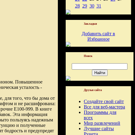
28
29
30
31
Закладки
Добавить сайт в
Избранное
Поиск
ционом. Повышенное
ическая усталость -
Друзья сайта
, для того, что бы дома от
Создайте свой сайт
ифтом и не расшифрована:
Все для веб-мастера
рочие Е100-999. В книге
Программы для
бавок. Эта информация
всех
рыто пользуясь надежным
Мир развлечений
нтуицию и полученные
Лучшие сайты
ят бодрость и предупредят
Рунета