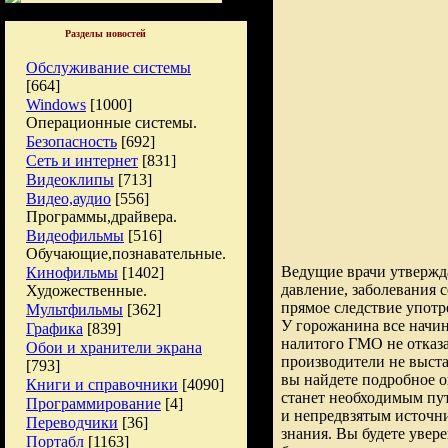
Разделы новостей
Обслуживание системы
[664]
Windows
[1000]
Операционные системы.
Безопасность
[692]
Сеть и интернет
[831]
Видеоклипы
[713]
Видео,аудио
[556]
Программы,драйвера.
Видеофильмы
[516]
Обучающие,познавательные.
Ведущие врачи утвержд
Кинофильмы
[1402]
давление, заболевания 
Художественные.
прямое следствие употр
Мультфильмы
[362]
У горожанина все начина
Графика
[839]
налитого ГМО не отказ
Обои и хранители экрана
производители не выста
[793]
вы найдете подробное 
Книги и справочники
[4090]
станет необходимым пу
Программирование
[4]
и непредвзятым источни
Переводчики
[36]
знания. Вы будете увер
Портабл
[1163]