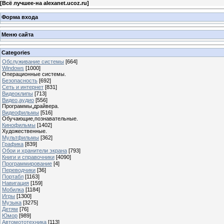
[
Всё лучшее-на alexanet.ucoz.ru
]
Форма входа
Меню сайта
Categories
Обслуживание системы
[664]
Windows
[1000]
Операционные системы.
Безопасность
[692]
Сеть и интернет
[831]
Видеоклипы
[713]
Видео,аудио
[556]
Программы,драйвера.
Видеофильмы
[516]
Обучающие,познавательные.
Кинофильмы
[1402]
Художественные.
Мультфильмы
[362]
Графика
[839]
Обои и хранители экрана
[793]
Книги и справочники
[4090]
Программирование
[4]
Переводчики
[36]
Портабл
[1163]
Навигация
[159]
Мобилка
[1184]
Игры
[1300]
Музыка
[3275]
Детям
[76]
Юмор
[989]
Автомототехника
[113]