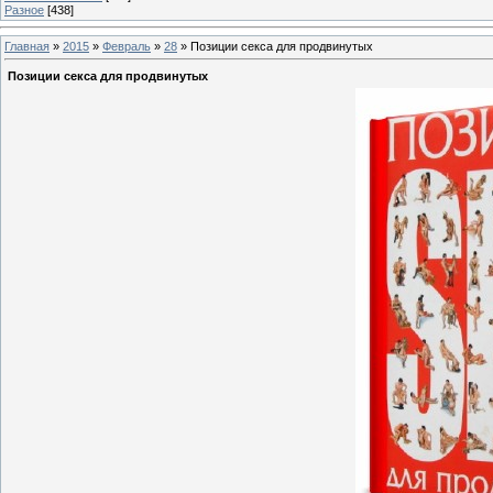
Разное
[438]
Главная
»
2015
»
Февраль
»
28
» Позиции секса для продвинутых
Позиции секса для продвинутых