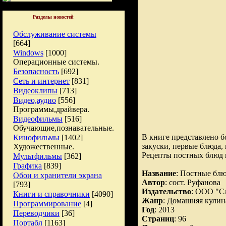
Разделы новостей
Обслуживание системы
[664]
Windows
[1000]
Операционные системы.
Безопасность
[692]
Сеть и интернет
[831]
Видеоклипы
[713]
Видео,аудио
[556]
Программы,драйвера.
Видеофильмы
[516]
Обучающие,познавательные.
В книге представлено 
Кинофильмы
[1402]
закуски, первые блюда,
Художественные.
Рецепты постных блюд п
Мультфильмы
[362]
Графика
[839]
Название
: Постные бл
Обои и хранители экрана
Автор
: сост. Руфанова
[793]
Издательство
: ООО "С
Книги и справочники
[4090]
Жанр
: Домашняя кулин
Программирование
[4]
Год
: 2013
Переводчики
[36]
Страниц
: 96
Портабл
[1163]