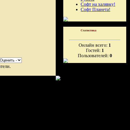
Софт на халявку!
Софт Планета!
Статистика
Онлайн всего:
1
Гостей:
1
Пользователей:
0
тели.