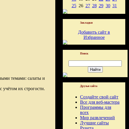
25
26
27
28
29
30
31
Закладки
Добавить сайт в
Избранное
Поиск
ными темами: салаты и
Друзья сайта
с учётом их строгости.
Создайте свой сайт
Все для веб-мастера
Программы для
всех
Мир развлечений
Лучшие сайты
Рунета