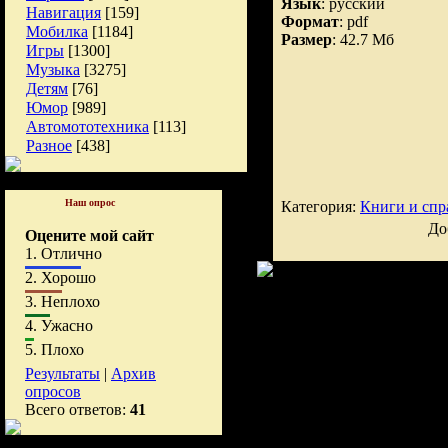
Язык
: русский
Навигация
[159]
Формат
: pdf
Мобилка
[1184]
Размер
: 42.7 Мб
Игры
[1300]
Музыка
[3275]
Детям
[76]
Юмор
[989]
Автомототехника
[113]
Разное
[438]
Наш опрос
Категория:
Книги и спр
До
Оцените мой сайт
1.
Отлично
2.
Хорошо
3.
Неплохо
4.
Ужасно
5.
Плохо
Результаты
|
Архив
опросов
Всего ответов:
41