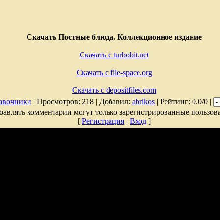
Скачать Постные блюда. Коллекционное издание
Скачать с turbobit.net
Скачать с file-space.org
Скачать с depositfiles.com
авочники
| Просмотров: 218 | Добавил:
abrikos
| Рейтинг: 0.0/0 |
бавлять комментарии могут только зарегистрированные пользова
[
Регистрация
|
Вход
]