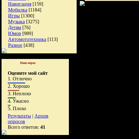
Навигация
[159]
Мобилка
[1184]
Игры
[1300]
Музыка
[3275]
Детям
[76]
Юмор
[989]
Автомототехника
[113]
Разное
[438]
Наш опрос
Оцените мой сайт
1.
Отлично
2.
Хорошо
3.
Неплохо
4.
Ужасно
5.
Плохо
Результаты
|
Архив
опросов
Всего ответов:
41