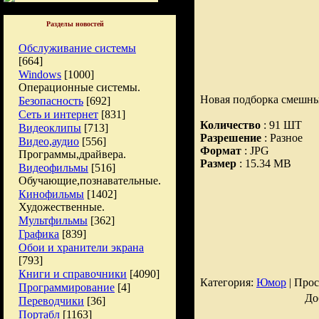
Разделы новостей
Обслуживание системы
[664]
Windows
[1000]
Операционные системы.
Новая подборка смешны
Безопасность
[692]
Сеть и интернет
[831]
Количество
: 91 ШТ
Видеоклипы
[713]
Разрешение
: Разное
Видео,аудио
[556]
Формат
: JPG
Программы,драйвера.
Размер
: 15.34 MB
Видеофильмы
[516]
Обучающие,познавательные.
Кинофильмы
[1402]
Художественные.
Мультфильмы
[362]
Графика
[839]
Обои и хранители экрана
[793]
Книги и справочники
[4090]
Категория:
Юмор
| Прос
Программирование
[4]
До
Переводчики
[36]
Портабл
[1163]