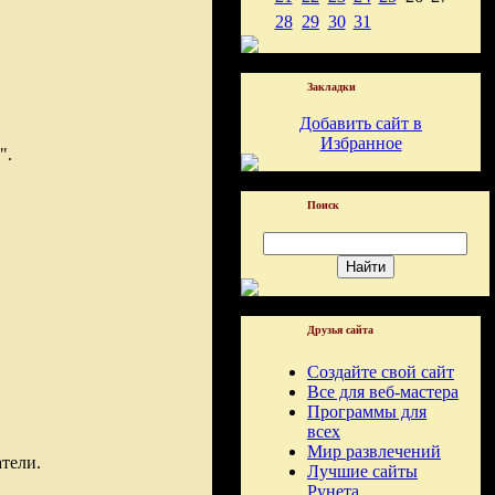
28
29
30
31
Закладки
Добавить сайт в
Избранное
".
Поиск
Друзья сайта
Создайте свой сайт
Все для веб-мастера
Программы для
всех
Мир развлечений
тели.
Лучшие сайты
Рунета