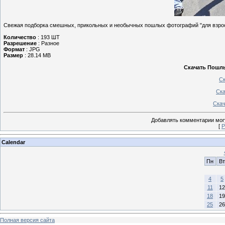
Свежая подборка смешных, прикольных и необычных пошлых фотографий "для взро
Количество
: 193 ШТ
Разрешение
: Разное
Формат
: JPG
Размер
: 28.14 MB
Скачать Пошлы
Ск
Ска
Скач
Добавлять комментарии могу
[
Р
Calendar
Пн
Вт
4
5
11
12
18
19
25
26
Полная версия сайта