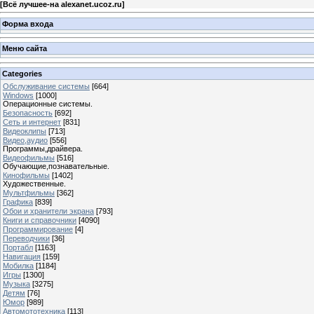
[
Всё лучшее-на alexanet.ucoz.ru
]
Форма входа
Меню сайта
Categories
Обслуживание системы
[664]
Windows
[1000]
Операционные системы.
Безопасность
[692]
Сеть и интернет
[831]
Видеоклипы
[713]
Видео,аудио
[556]
Программы,драйвера.
Видеофильмы
[516]
Обучающие,познавательные.
Кинофильмы
[1402]
Художественные.
Мультфильмы
[362]
Графика
[839]
Обои и хранители экрана
[793]
Книги и справочники
[4090]
Программирование
[4]
Переводчики
[36]
Портабл
[1163]
Навигация
[159]
Мобилка
[1184]
Игры
[1300]
Музыка
[3275]
Детям
[76]
Юмор
[989]
Автомототехника
[113]