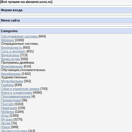
[
Всё лучшее-на alexanet.ucoz.ru
]
Форма входа
Меню сайта
Categories
Обслуживание системы
[664]
Windows
[1000]
Операционные системы.
Безопасность
[692]
Сеть и интернет
[831]
Видеоклипы
[713]
Видео,аудио
[556]
Программы,драйвера.
Видеофильмы
[516]
Обучающие,познавательные.
Кинофильмы
[1402]
Художественные.
Мультфильмы
[362]
Графика
[839]
Обои и хранители экрана
[793]
Книги и справочники
[4090]
Программирование
[4]
Переводчики
[36]
Портабл
[1163]
Навигация
[159]
Мобилка
[1184]
Игры
[1300]
Музыка
[3275]
Детям
[76]
Юмор
[989]
Автомототехника
[113]