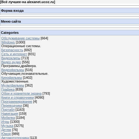
[
Всё лучшее-на alexanet.ucoz.ru
]
Форма входа
Меню сайта
Categories
Обслуживание системы
[664]
Windows
[1000]
Операционные системы.
Безопасность
[692]
Сеть и интернет
[831]
Видеоклипы
[713]
Видео,аудио
[556]
Программы,драйвера.
Видеофильмы
[516]
Обучающие,познавательные.
Кинофильмы
[1402]
Художественные.
Мультфильмы
[362]
Графика
[839]
Обои и хранители экрана
[793]
Книги и справочники
[4090]
Программирование
[4]
Переводчики
[36]
Портабл
[1163]
Навигация
[159]
Мобилка
[1184]
Игры
[1300]
Музыка
[3275]
Детям
[76]
Юмор
[989]
Автомототехника
[113]