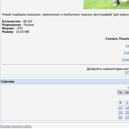
Новая подборка смешных, прикольных и необычных пошлых фотографий "для взрос
Количество
: 88 ШТ
Разрешение
: Разное
Формат
: JPG
Размер
: 14.83 MB
Скачать Пошлы
Ск
Ска
Скач
Добавлять комментарии могу
[
Р
Calendar
Пн
Вт
5
6
12
13
19
20
26
27
Полная версия сайта