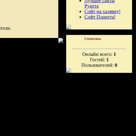
Лучшие сайты
Рунета
Софт на халявку!
Софт Планета!
тели.
Статистика
Онлайн всего:
1
Гостей:
1
Пользователей:
0