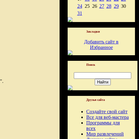
24
25
26
27
28
29
30
31
Закладки
Добавить сайт в
Избранное
Поиск
".
Друзья сайта
Создайте свой сайт
Все для веб-мастера
Программы для
всех
Мир развлечений