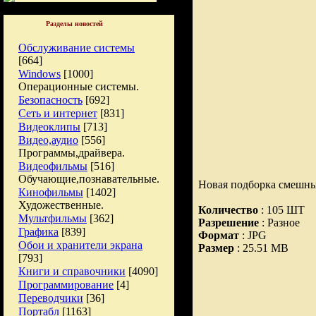
Разделы новостей
Обслуживание системы
[664]
Windows
[1000]
Операционные системы.
Безопасность
[692]
Сеть и интернет
[831]
Видеоклипы
[713]
Видео,аудио
[556]
Программы,драйвера.
Видеофильмы
[516]
Обучающие,познавательные.
Новая подборка смешны
Кинофильмы
[1402]
Художественные.
Количество
: 105 ШТ
Мультфильмы
[362]
Разрешение
: Разное
Графика
[839]
Формат
: JPG
Обои и хранители экрана
Размер
: 25.51 MB
[793]
Книги и справочники
[4090]
Программирование
[4]
Переводчики
[36]
Портабл
[1163]