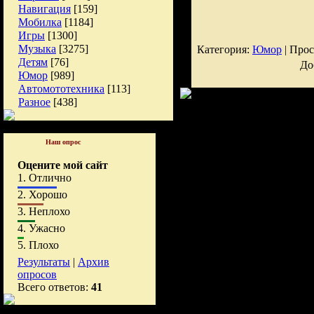
Навигация
[159]
Мобилка
[1184]
Игры
[1300]
Музыка
[3275]
Категория:
Юмор
| Прос
Детям
[76]
До
Юмор
[989]
Автомототехника
[113]
Разное
[438]
Наш опрос
Оцените мой сайт
1.
Отлично
2.
Хорошо
3.
Неплохо
4.
Ужасно
5.
Плохо
Результаты
|
Архив
опросов
Всего ответов:
41