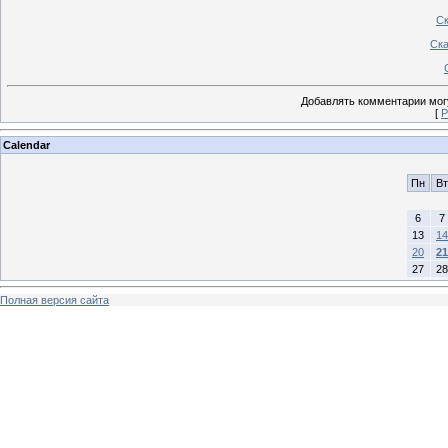
Ск
Ска
Добавлять комментарии могу
[
Р
Calendar
Пн
Вт
6
7
13
14
20
21
27
28
Полная версия сайта