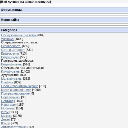
[
Всё лучшее-на alexanet.ucoz.ru
]
Форма входа
Меню сайта
Categories
Обслуживание системы
[664]
Windows
[1000]
Операционные системы.
Безопасность
[692]
Сеть и интернет
[831]
Видеоклипы
[713]
Видео,аудио
[556]
Программы,драйвера.
Видеофильмы
[516]
Обучающие,познавательные.
Кинофильмы
[1402]
Художественные.
Мультфильмы
[362]
Графика
[839]
Обои и хранители экрана
[793]
Книги и справочники
[4090]
Программирование
[4]
Переводчики
[36]
Портабл
[1163]
Навигация
[159]
Мобилка
[1184]
Игры
[1300]
Музыка
[3275]
Детям
[76]
Юмор
[989]
Автомототехника
[113]