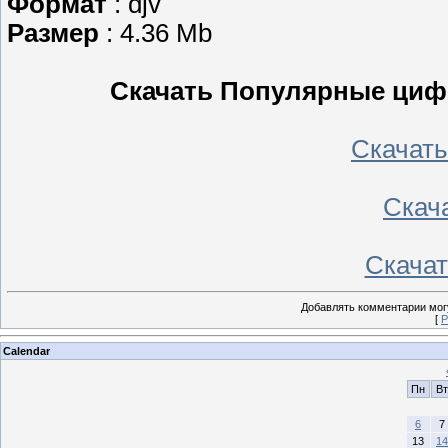
Формат
: djv
Размер
: 4.36 Mb
Скачать Популярные циф
Скачать 
Скача
Скачать
Добавлять комментарии могу
[
Р
Calendar
Пн
Вт
6
7
13
14