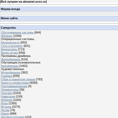
[
Всё лучшее-на alexanet.ucoz.ru
]
Форма входа
Меню сайта
Categories
Обслуживание системы
[664]
Windows
[1000]
Операционные системы.
Безопасность
[692]
Сеть и интернет
[831]
Видеоклипы
[713]
Видео,аудио
[556]
Программы,драйвера.
Видеофильмы
[516]
Обучающие,познавательные.
Кинофильмы
[1402]
Художественные.
Мультфильмы
[362]
Графика
[839]
Обои и хранители экрана
[793]
Книги и справочники
[4090]
Программирование
[4]
Переводчики
[36]
Портабл
[1163]
Навигация
[159]
Мобилка
[1184]
Игры
[1300]
Музыка
[3275]
Детям
[76]
Юмор
[989]
Автомототехника
[113]