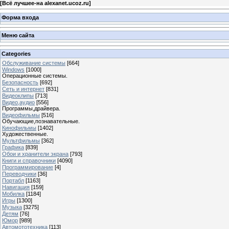
[
Всё лучшее-на alexanet.ucoz.ru
]
Форма входа
Меню сайта
Categories
Обслуживание системы
[664]
Windows
[1000]
Операционные системы.
Безопасность
[692]
Сеть и интернет
[831]
Видеоклипы
[713]
Видео,аудио
[556]
Программы,драйвера.
Видеофильмы
[516]
Обучающие,познавательные.
Кинофильмы
[1402]
Художественные.
Мультфильмы
[362]
Графика
[839]
Обои и хранители экрана
[793]
Книги и справочники
[4090]
Программирование
[4]
Переводчики
[36]
Портабл
[1163]
Навигация
[159]
Мобилка
[1184]
Игры
[1300]
Музыка
[3275]
Детям
[76]
Юмор
[989]
Автомототехника
[113]