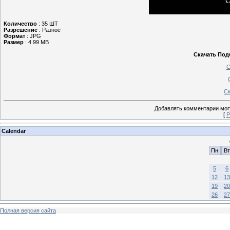
Количество
: 35 ШТ
Разрешение
: Разное
Формат
: JPG
Размер
: 4.99 MB
Скачать Под
С
Ск
Добавлять комментарии могу
[
Р
Calendar
Пн
Вт
5
6
12
13
19
20
26
27
Полная версия сайта