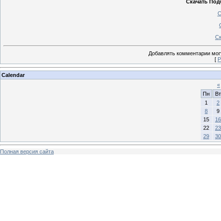
Скачать Под
С
Ск
Добавлять комментарии могу
[
Р
Calendar
«
Пн
Вт
1
2
8
9
15
16
22
23
29
30
Полная версия сайта