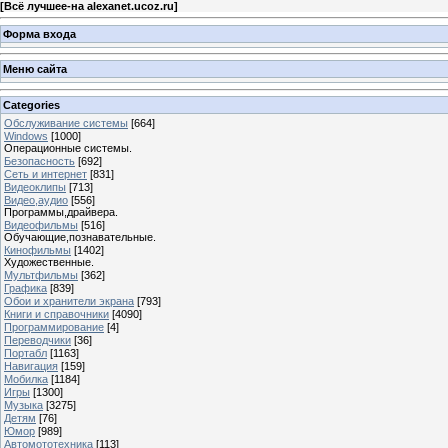
[
Всё лучшее-на alexanet.ucoz.ru
]
Форма входа
Меню сайта
Categories
Обслуживание системы
[664]
Windows
[1000]
Операционные системы.
Безопасность
[692]
Сеть и интернет
[831]
Видеоклипы
[713]
Видео,аудио
[556]
Программы,драйвера.
Видеофильмы
[516]
Обучающие,познавательные.
Кинофильмы
[1402]
Художественные.
Мультфильмы
[362]
Графика
[839]
Обои и хранители экрана
[793]
Книги и справочники
[4090]
Программирование
[4]
Переводчики
[36]
Портабл
[1163]
Навигация
[159]
Мобилка
[1184]
Игры
[1300]
Музыка
[3275]
Детям
[76]
Юмор
[989]
Автомототехника
[113]