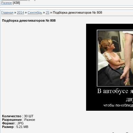
Разное
[438]
Главная
»
2014
»
Сентябрь
»
25
» Подборка демотиваторов № 808
Подборка демотиваторов № 808
Количество
: 30 ШТ
Разрешение
: Разное
Формат
: JPG
Размер
: 5.21 MB