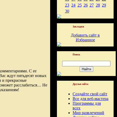
23
24
25
26
27
28
29
30
Закладки
Добавить сайт в
Избранное
Поиск
омментариями. С ее
Вас ждут пятьдесят новых
и и прекрасные
Друзья сайта
оможет расслабиться… Не
указаниям!
Создайте свой сайт
Все для веб-мастера
Программы для
всех
Мир развлечений