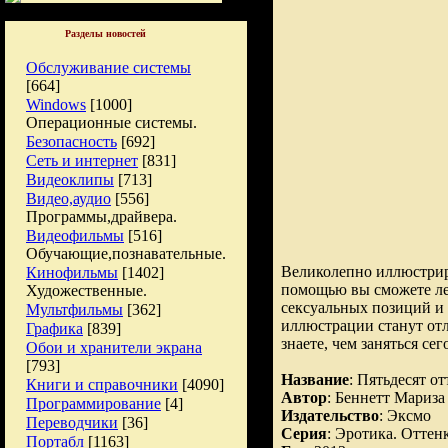
Разделы новостей
Обслуживание системы
[664]
Windows
[1000]
Операционные системы.
Безопасность
[692]
Сеть и интернет
[831]
Видеоклипы
[713]
Видео,аудио
[556]
Программы,драйвера.
Видеофильмы
[516]
Обучающие,познавательные.
Великолепно иллюстрир
Кинофильмы
[1402]
помощью вы сможете лег
Художественные.
сексуальных позиций и
Мультфильмы
[362]
иллюстрации станут о
Графика
[839]
знаете, чем заняться с
Обои и хранители экрана
[793]
Название
: Пятьдесят от
Книги и справочники
[4090]
Автор
: Беннетт Мариза
Программирование
[4]
Издательство
: Эксмо
Переводчики
[36]
Серия
: Эротика. Оттен
Портабл
[1163]