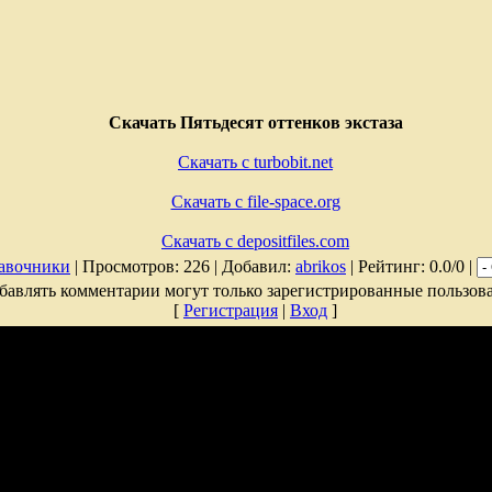
Скачать Пятьдесят оттенков экстаза
Скачать с turbobit.net
Скачать с file-space.org
Скачать с depositfiles.com
авочники
| Просмотров: 226 | Добавил:
abrikos
| Рейтинг: 0.0/0 |
бавлять комментарии могут только зарегистрированные пользова
[
Регистрация
|
Вход
]