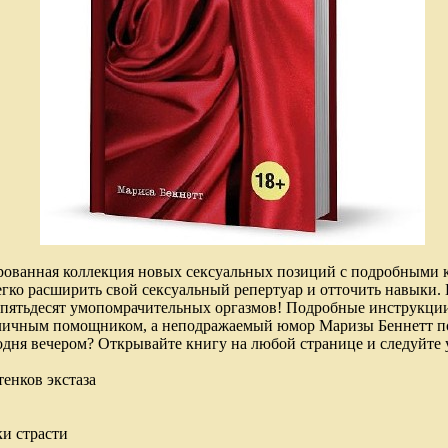
ованная коллекция новых сексуальных позиций с подробными к
ко расширить свой сексуальный репертуар и отточить навыки. 
 пятьдесят умопомрачительных оргазмов! Подробные инструкци
тличным помощником, а неподражаемый юмор Маризы Беннетт п
егодня вечером? Открывайте книгу на любой странице и следуйте 
тенков экстаза
ки страсти