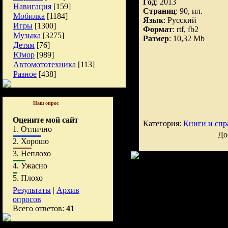
Год
: 2013
Навигация
[159]
Страниц
: 90, ил.
Мобилка
[1184]
Язык
: Русский
Игры
[1300]
Формат
: rtf, fb2
Музыка
[3275]
Размер
: 10,32 Mb
Детям
[76]
Юмор
[989]
Автомототехника
[113]
Разное
[438]
Наш опрос
Оцените мой сайт
Категория:
Книги и спр
1.
Отлично
До
2.
Хорошо
3.
Неплохо
4.
Ужасно
5.
Плохо
Результаты
|
Архив
опросов
Всего ответов:
41