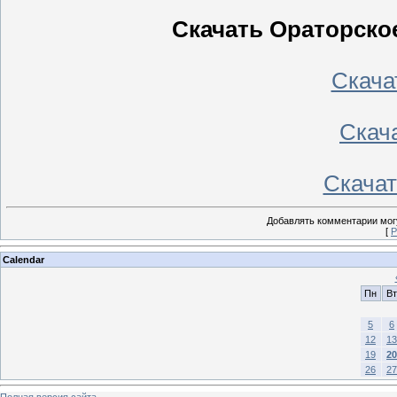
Скачать Ораторское
Скачать
Скача
Скачать
Добавлять комментарии могу
[
Р
Calendar
Пн
Вт
5
6
12
13
19
20
26
27
Полная версия сайта