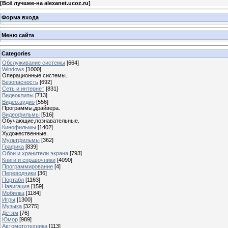
[
Всё лучшее-на alexanet.ucoz.ru
]
Форма входа
Меню сайта
Categories
Обслуживание системы
[664]
Windows
[1000]
Операционные системы.
Безопасность
[692]
Сеть и интернет
[831]
Видеоклипы
[713]
Видео,аудио
[556]
Программы,драйвера.
Видеофильмы
[516]
Обучающие,познавательные.
Кинофильмы
[1402]
Художественные.
Мультфильмы
[362]
Графика
[839]
Обои и хранители экрана
[793]
Книги и справочники
[4090]
Программирование
[4]
Переводчики
[36]
Портабл
[1163]
Навигация
[159]
Мобилка
[1184]
Игры
[1300]
Музыка
[3275]
Детям
[76]
Юмор
[989]
Автомототехника
[113]