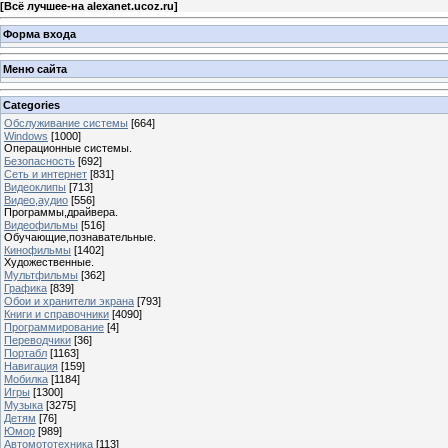
[
Всё лучшее-на alexanet.ucoz.ru
]
Форма входа
Меню сайта
Categories
Обслуживание системы
[664]
Windows
[1000]
Операционные системы.
Безопасность
[692]
Сеть и интернет
[831]
Видеоклипы
[713]
Видео,аудио
[556]
Программы,драйвера.
Видеофильмы
[516]
Обучающие,познавательные.
Кинофильмы
[1402]
Художественные.
Мультфильмы
[362]
Графика
[839]
Обои и хранители экрана
[793]
Книги и справочники
[4090]
Программирование
[4]
Переводчики
[36]
Портабл
[1163]
Навигация
[159]
Мобилка
[1184]
Игры
[1300]
Музыка
[3275]
Детям
[76]
Юмор
[989]
Автомототехника
[113]