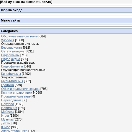
[
Всё лучшее-на alexanet.ucoz.ru
]
Форма входа
Меню сайта
Categories
Обслуживание системы
[664]
Windows
[1000]
Операционные системы.
Безопасность
[692]
Сеть и интернет
[831]
Видеоклипы
[713]
Видео,аудио
[556]
Программы,драйвера.
Видеофильмы
[516]
Обучающие,познавательные.
Кинофильмы
[1402]
Художественные.
Мультфильмы
[362]
Графика
[839]
Обои и хранители экрана
[793]
Книги и справочники
[4090]
Программирование
[4]
Переводчики
[36]
Портабл
[1163]
Навигация
[159]
Мобилка
[1184]
Игры
[1300]
Музыка
[3275]
Детям
[76]
Юмор
[989]
Автомототехника
[113]