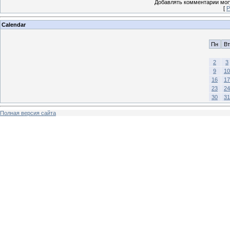
Добавлять комментарии могу
[
Р
Calendar
Пн
Вт
2
3
9
10
16
17
23
24
30
31
Полная версия сайта