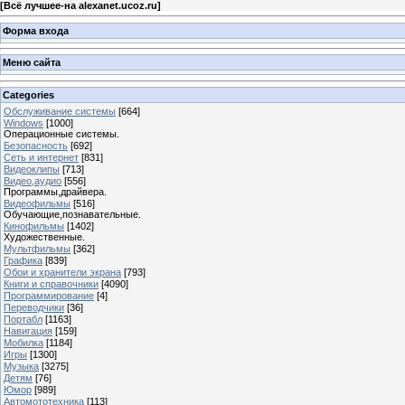
[
Всё лучшее-на alexanet.ucoz.ru
]
Форма входа
Меню сайта
Categories
Обслуживание системы
[664]
Windows
[1000]
Операционные системы.
Безопасность
[692]
Сеть и интернет
[831]
Видеоклипы
[713]
Видео,аудио
[556]
Программы,драйвера.
Видеофильмы
[516]
Обучающие,познавательные.
Кинофильмы
[1402]
Художественные.
Мультфильмы
[362]
Графика
[839]
Обои и хранители экрана
[793]
Книги и справочники
[4090]
Программирование
[4]
Переводчики
[36]
Портабл
[1163]
Навигация
[159]
Мобилка
[1184]
Игры
[1300]
Музыка
[3275]
Детям
[76]
Юмор
[989]
Автомототехника
[113]