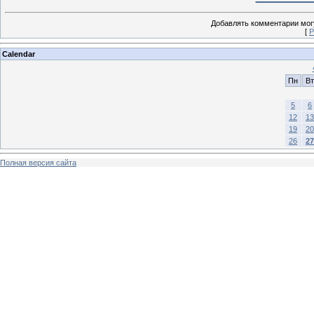
Добавлять комментарии могу
[
Р
Calendar
Пн
Вт
5
6
12
13
19
20
26
27
Полная версия сайта