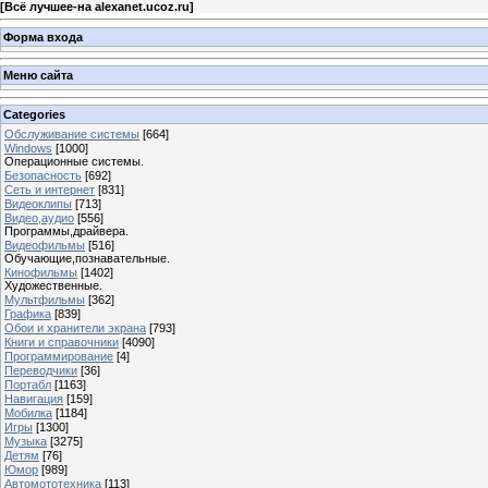
[
Всё лучшее-на alexanet.ucoz.ru
]
Форма входа
Меню сайта
Categories
Обслуживание системы
[664]
Windows
[1000]
Операционные системы.
Безопасность
[692]
Сеть и интернет
[831]
Видеоклипы
[713]
Видео,аудио
[556]
Программы,драйвера.
Видеофильмы
[516]
Обучающие,познавательные.
Кинофильмы
[1402]
Художественные.
Мультфильмы
[362]
Графика
[839]
Обои и хранители экрана
[793]
Книги и справочники
[4090]
Программирование
[4]
Переводчики
[36]
Портабл
[1163]
Навигация
[159]
Мобилка
[1184]
Игры
[1300]
Музыка
[3275]
Детям
[76]
Юмор
[989]
Автомототехника
[113]