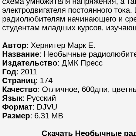
схема умножителя напряжения, а та
электродвигателя постоянного тока.
радиолюбителям начинающего и сред
студентам младших курсов, изучающ
Автор
: Хернитер Марк Е.
Название
: Необычные радиолюбите
Издательство
: ДМК Пресс
Год
: 2011
Страниц
: 174
Качество
: Отличное, 600дпи, цвет
Язык
: Русский
Формат
: DJVU
Размер
: 6.31 MB
Скачать Необычные ра