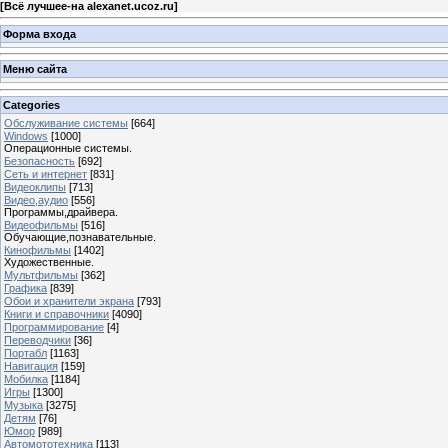
[
Всё лучшее-на alexanet.ucoz.ru
]
Форма входа
Меню сайта
Categories
Обслуживание системы
[664]
Windows
[1000]
Операционные системы.
Безопасность
[692]
Сеть и интернет
[831]
Видеоклипы
[713]
Видео,аудио
[556]
Программы,драйвера.
Видеофильмы
[516]
Обучающие,познавательные.
Кинофильмы
[1402]
Художественные.
Мультфильмы
[362]
Графика
[839]
Обои и хранители экрана
[793]
Книги и справочники
[4090]
Программирование
[4]
Переводчики
[36]
Портабл
[1163]
Навигация
[159]
Мобилка
[1184]
Игры
[1300]
Музыка
[3275]
Детям
[76]
Юмор
[989]
Автомототехника
[113]