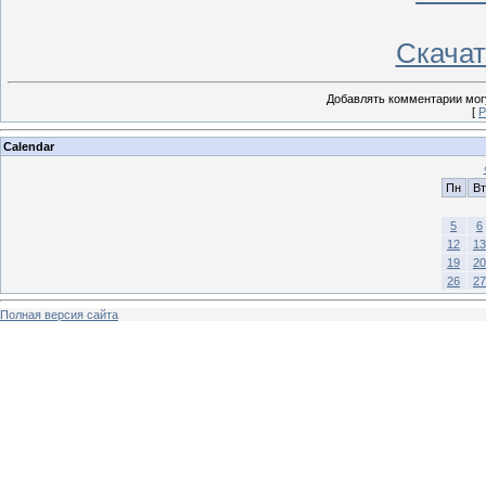
Скачать
Добавлять комментарии могу
[
Р
Calendar
Пн
Вт
5
6
12
13
19
20
26
27
Полная версия сайта