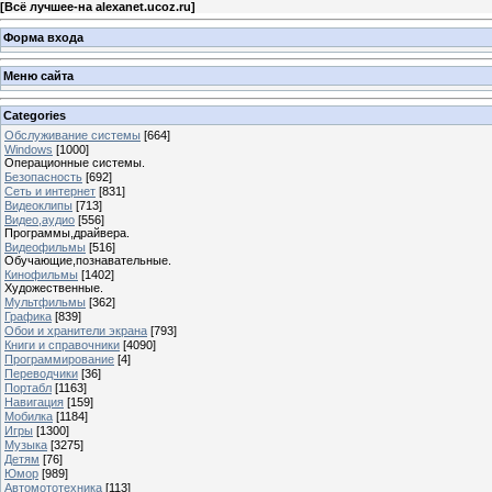
[
Всё лучшее-на alexanet.ucoz.ru
]
Форма входа
Меню сайта
Categories
Обслуживание системы
[664]
Windows
[1000]
Операционные системы.
Безопасность
[692]
Сеть и интернет
[831]
Видеоклипы
[713]
Видео,аудио
[556]
Программы,драйвера.
Видеофильмы
[516]
Обучающие,познавательные.
Кинофильмы
[1402]
Художественные.
Мультфильмы
[362]
Графика
[839]
Обои и хранители экрана
[793]
Книги и справочники
[4090]
Программирование
[4]
Переводчики
[36]
Портабл
[1163]
Навигация
[159]
Мобилка
[1184]
Игры
[1300]
Музыка
[3275]
Детям
[76]
Юмор
[989]
Автомототехника
[113]