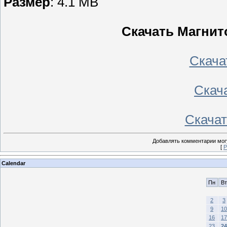
Размер
: 4.1 MB
Скачать Магни
Скачать
Скача
Скачать
Добавлять комментарии могу
[
Р
Calendar
Пн
Вт
2
3
9
10
16
17
23
24