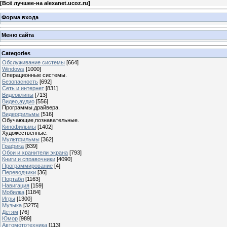
[
Всё лучшее-на alexanet.ucoz.ru
]
Форма входа
Меню сайта
Categories
Обслуживание системы
[664]
Windows
[1000]
Операционные системы.
Безопасность
[692]
Сеть и интернет
[831]
Видеоклипы
[713]
Видео,аудио
[556]
Программы,драйвера.
Видеофильмы
[516]
Обучающие,познавательные.
Кинофильмы
[1402]
Художественные.
Мультфильмы
[362]
Графика
[839]
Обои и хранители экрана
[793]
Книги и справочники
[4090]
Программирование
[4]
Переводчики
[36]
Портабл
[1163]
Навигация
[159]
Мобилка
[1184]
Игры
[1300]
Музыка
[3275]
Детям
[76]
Юмор
[989]
Автомототехника
[113]