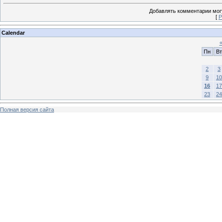
Добавлять комментарии могу
[
Р
Calendar
Пн
Вт
2
3
9
10
16
17
23
24
Полная версия сайта