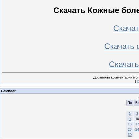
Скачать Кожные боле
Скачать
Скачать с
Скачать 
Добавлять комментарии могу
[
Р
Calendar
Пн
Вт
2
3
9
10
16
17
23
24
30