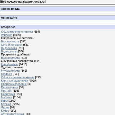
[
Всё лучшее-на alexanet.ucoz.ru
]
Форма входа
Меню сайта
Categories
Обслуживание системы
[664]
Windows
[1000]
Операционные системы.
Безопасность
[692]
Сеть и интернет
[831]
Видеоклипы
[713]
Видео,аудио
[556]
Программы,драйвера.
Видеофильмы
[516]
Обучающие,познавательные.
Кинофильмы
[1402]
Художественные.
Мультфильмы
[362]
Графика
[839]
Обои и хранители экрана
[793]
Книги и справочники
[4090]
Программирование
[4]
Переводчики
[36]
Портабл
[1163]
Навигация
[159]
Мобилка
[1184]
Игры
[1300]
Музыка
[3275]
Детям
[76]
Юмор
[989]
Автомототехника
[113]