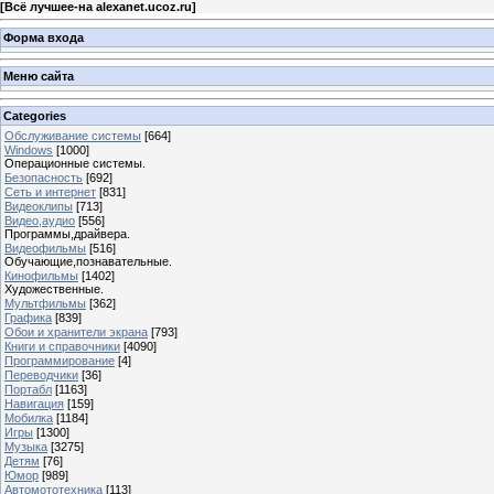
[
Всё лучшее-на alexanet.ucoz.ru
]
Форма входа
Меню сайта
Categories
Обслуживание системы
[664]
Windows
[1000]
Операционные системы.
Безопасность
[692]
Сеть и интернет
[831]
Видеоклипы
[713]
Видео,аудио
[556]
Программы,драйвера.
Видеофильмы
[516]
Обучающие,познавательные.
Кинофильмы
[1402]
Художественные.
Мультфильмы
[362]
Графика
[839]
Обои и хранители экрана
[793]
Книги и справочники
[4090]
Программирование
[4]
Переводчики
[36]
Портабл
[1163]
Навигация
[159]
Мобилка
[1184]
Игры
[1300]
Музыка
[3275]
Детям
[76]
Юмор
[989]
Автомототехника
[113]