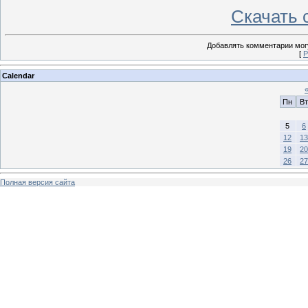
Скачать с
Добавлять комментарии могу
[
Р
Calendar
Пн
Вт
5
6
12
13
19
20
26
27
Полная версия сайта