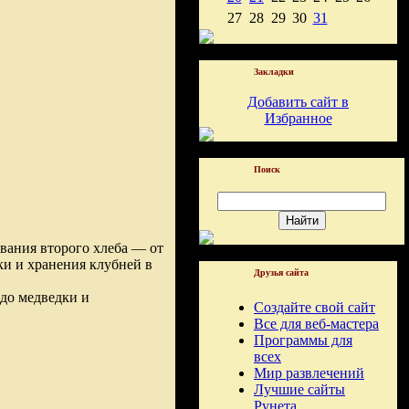
27
28
29
30
31
Закладки
Добавить сайт в
Избранное
Поиск
вания второго хлеба — от
ки и хранения клубней в
Друзья сайта
до медведки и
Создайте свой сайт
Все для веб-мастера
Программы для
всех
Мир развлечений
Лучшие сайты
Рунета