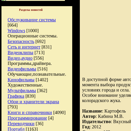
Разделы новостей
Обслуживание системы
[664]
Windows
[1000]
Операционные системы.
Безопасность
[692]
Сеть и интернет
[831]
Видеоклипы
[713]
Видео,аудио
[556]
Программы,драйвера.
Видеофильмы
[516]
Обучающие,познавательные.
В доступной форме авт
Кинофильмы
[1402]
момента выбора продукт
Художественные.
условиях города и села.
Мультфильмы
[362]
Особое внимание уделяе
Графика
[839]
колорадского жука.
Обои и хранители экрана
[793]
Название
: Картофель
Книги и справочники
[4090]
Автор
: Кабина М.В.
Программирование
[4]
Издательство
: Вкусны
Переводчики
[36]
Год
: 2012
Портабл
[1163]