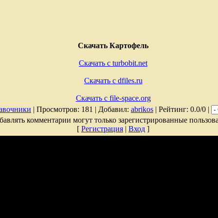
Скачать Картофель
Скачать с turbobit.net
Скачать с dfiles.ru
Скачать с file-space.org
авочники
| Просмотров: 181 | Добавил:
abrikos
| Рейтинг: 0.0/0 |
бавлять комментарии могут только зарегистрированные пользова
[
Регистрация
|
Вход
]