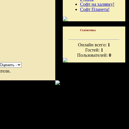
Софт на халявку!
Софт Планета!
Статистика
Онлайн всего:
1
Гостей:
1
Пользователей:
0
тели.