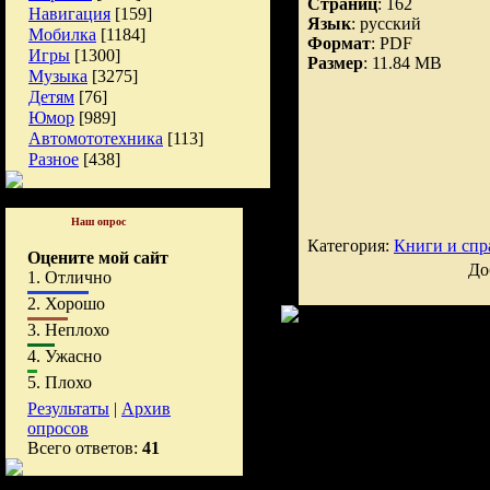
Страниц
: 162
Навигация
[159]
Язык
: русский
Мобилка
[1184]
Формат
: PDF
Игры
[1300]
Размер
: 11.84 MB
Музыка
[3275]
Детям
[76]
Юмор
[989]
Автомототехника
[113]
Разное
[438]
Наш опрос
Категория:
Книги и спр
Оцените мой сайт
До
1.
Отлично
2.
Хорошо
3.
Неплохо
4.
Ужасно
5.
Плохо
Результаты
|
Архив
опросов
Всего ответов:
41