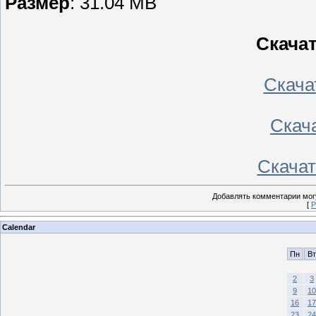
Размер
: 31.04 MB
Скача
Скачать
Скача
Скачать
Добавлять комментарии могу
[
Р
Calendar
Пн
Вт
2
3
9
10
16
17
23
24