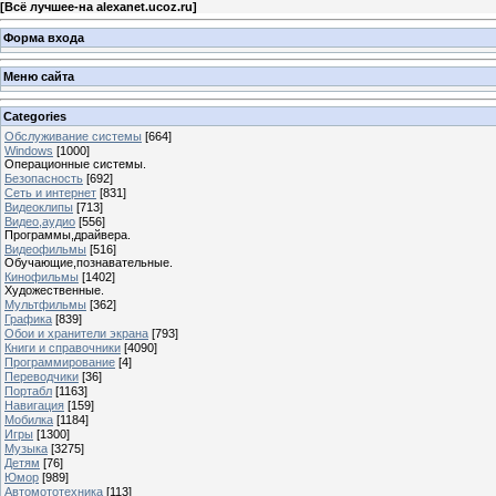
[
Всё лучшее-на alexanet.ucoz.ru
]
Форма входа
Меню сайта
Categories
Обслуживание системы
[664]
Windows
[1000]
Операционные системы.
Безопасность
[692]
Сеть и интернет
[831]
Видеоклипы
[713]
Видео,аудио
[556]
Программы,драйвера.
Видеофильмы
[516]
Обучающие,познавательные.
Кинофильмы
[1402]
Художественные.
Мультфильмы
[362]
Графика
[839]
Обои и хранители экрана
[793]
Книги и справочники
[4090]
Программирование
[4]
Переводчики
[36]
Портабл
[1163]
Навигация
[159]
Мобилка
[1184]
Игры
[1300]
Музыка
[3275]
Детям
[76]
Юмор
[989]
Автомототехника
[113]