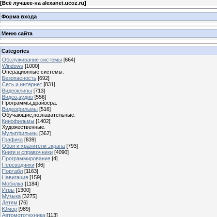
[
Всё лучшее-на alexanet.ucoz.ru
]
Форма входа
Меню сайта
Categories
Обслуживание системы
[664]
Windows
[1000]
Операционные системы.
Безопасность
[692]
Сеть и интернет
[831]
Видеоклипы
[713]
Видео,аудио
[556]
Программы,драйвера.
Видеофильмы
[516]
Обучающие,познавательные.
Кинофильмы
[1402]
Художественные.
Мультфильмы
[362]
Графика
[839]
Обои и хранители экрана
[793]
Книги и справочники
[4090]
Программирование
[4]
Переводчики
[36]
Портабл
[1163]
Навигация
[159]
Мобилка
[1184]
Игры
[1300]
Музыка
[3275]
Детям
[76]
Юмор
[989]
Автомототехника
[113]