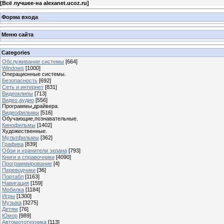
[
Всё лучшее-на alexanet.ucoz.ru
]
Форма входа
Меню сайта
Categories
Обслуживание системы
[664]
Windows
[1000]
Операционные системы.
Безопасность
[692]
Сеть и интернет
[831]
Видеоклипы
[713]
Видео,аудио
[556]
Программы,драйвера.
Видеофильмы
[516]
Обучающие,познавательные.
Кинофильмы
[1402]
Художественные.
Мультфильмы
[362]
Графика
[839]
Обои и хранители экрана
[793]
Книги и справочники
[4090]
Программирование
[4]
Переводчики
[36]
Портабл
[1163]
Навигация
[159]
Мобилка
[1184]
Игры
[1300]
Музыка
[3275]
Детям
[76]
Юмор
[989]
Автомототехника
[113]