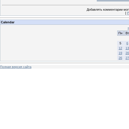
Добавлять комментарии могу
[
Р
Calendar
Пн
Вт
5
6
12
13
19
20
26
27
Полная версия сайта