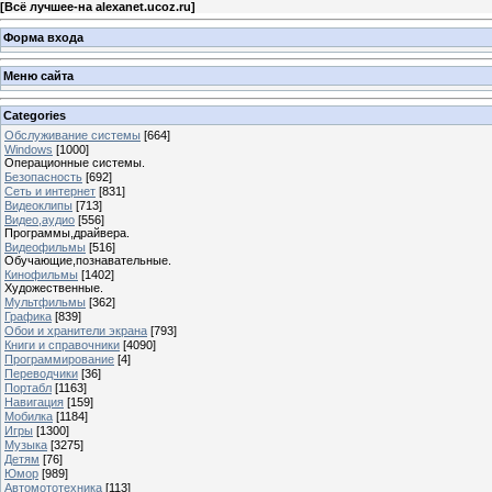
[
Всё лучшее-на alexanet.ucoz.ru
]
Форма входа
Меню сайта
Categories
Обслуживание системы
[664]
Windows
[1000]
Операционные системы.
Безопасность
[692]
Сеть и интернет
[831]
Видеоклипы
[713]
Видео,аудио
[556]
Программы,драйвера.
Видеофильмы
[516]
Обучающие,познавательные.
Кинофильмы
[1402]
Художественные.
Мультфильмы
[362]
Графика
[839]
Обои и хранители экрана
[793]
Книги и справочники
[4090]
Программирование
[4]
Переводчики
[36]
Портабл
[1163]
Навигация
[159]
Мобилка
[1184]
Игры
[1300]
Музыка
[3275]
Детям
[76]
Юмор
[989]
Автомототехника
[113]