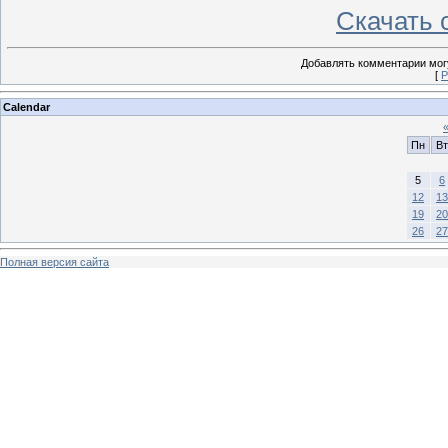
Скачать с
Добавлять комментарии могу
[
Р
Calendar
Пн
Вт
5
6
12
13
19
20
26
27
Полная версия сайта