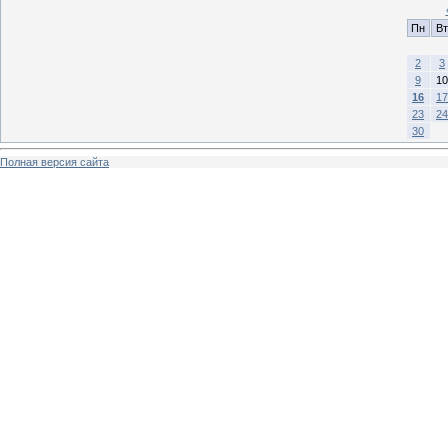
Пн
Вт
2
3
9
10
16
17
23
24
30
Полная версия сайта