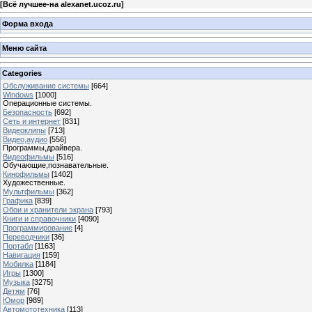
[
Всё лучшее-на alexanet.ucoz.ru
]
Форма входа
Меню сайта
Categories
Обслуживание системы
[664]
Windows
[1000]
Операционные системы.
Безопасность
[692]
Сеть и интернет
[831]
Видеоклипы
[713]
Видео,аудио
[556]
Программы,драйвера.
Видеофильмы
[516]
Обучающие,познавательные.
Кинофильмы
[1402]
Художественные.
Мультфильмы
[362]
Графика
[839]
Обои и хранители экрана
[793]
Книги и справочники
[4090]
Программирование
[4]
Переводчики
[36]
Портабл
[1163]
Навигация
[159]
Мобилка
[1184]
Игры
[1300]
Музыка
[3275]
Детям
[76]
Юмор
[989]
Автомототехника
[113]