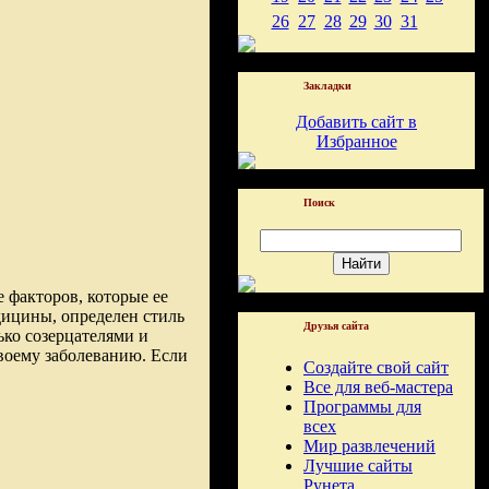
26
27
28
29
30
31
Закладки
Добавить сайт в
Избранное
Поиск
 факторов, которые ее
дицины, определен стиль
Друзья сайта
ько созерцателями и
своему заболеванию. Если
Создайте свой сайт
Все для веб-мастера
Программы для
всех
Мир развлечений
Лучшие сайты
Рунета