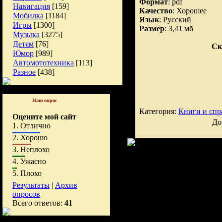
Формат
: pdf
Навигация
[159]
Качество
: Хорошее
Мобилка
[1184]
Язык
: Русский
Игры
[1300]
Размер
: 3,41 мб
Музыка
[3275]
Детям
[76]
Ск
Юмор
[989]
Автомототехника
[113]
Разное
[438]
Наш опрос
Категория:
Книги и спр
Оцените мой сайт
До
1.
Отлично
2.
Хорошо
3.
Неплохо
4.
Ужасно
5.
Плохо
Результаты
|
Архив
опросов
Всего ответов:
41