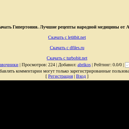
ачать Гипертония. Лучшие рецепты народной медицины от А
Скачать с letitbit.net
Скачать с dfiles.ru
Скачать с turbobit.net
авочники
| Просмотров: 224 | Добавил:
abrikos
| Рейтинг: 0.0/0 |
бавлять комментарии могут только зарегистрированные пользова
[
Регистрация
|
Вход
]