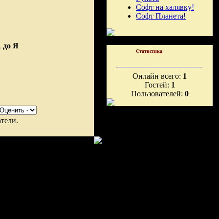
Софт на халявку!
Софт Планета!
 до Я
Статистика
Онлайн всего:
1
Гостей:
1
Пользователей:
0
тели.