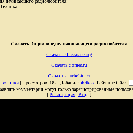
ия начинающего радиолюбителя
 Техника
Скачать Энциклопедия начинающего радиолюбителя
Скачать с file-space.org
Скачать с dfiles.ru
Скачать с turbobit.net
авочники
| Просмотров: 182 | Добавил:
abrikos
| Рейтинг: 0.0/0 |
бавлять комментарии могут только зарегистрированные пользова
[
Регистрация
|
Вход
]