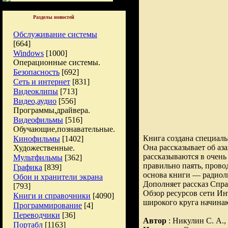
Разделы новостей
Обслуживание системы
[664]
Windows
[1000]
Операционные системы.
Безопасность
[692]
Сеть и интернет
[831]
Видеоклипы
[713]
Видео,аудио
[556]
Программы,драйвера.
Видеофильмы
[516]
Обучающие,познавательные.
Книга создана специаль
Кинофильмы
[1402]
Она рассказывает об аз
Художественные.
рассказываются в очень
Мультфильмы
[362]
правильно паять, провод
Графика
[839]
основа книги — радиол
Обои и хранители экрана
Дополняет рассказ Спра
[793]
Обзор ресурсов сети Ин
Книги и справочники
[4090]
широкого круга начина
Программирование
[4]
Переводчики
[36]
Автор
: Никулин С. А.,
Портабл
[1163]