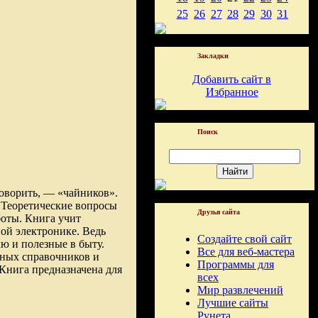
25
26
27
28
29
30
31
Закладки
Добавить сайт в
Избранное
Поиск
говорить, — «чайников».
 Теоретические вопросы
Друзья сайта
боты. Книга учит
ной электронике. Ведь
Создайте свой сайт
 и полезные в быту.
Все для веб-мастера
нных справочников и
Программы для
 Книга предназначена для
всех
Мир развлечений
Лучшие сайты
Рунета