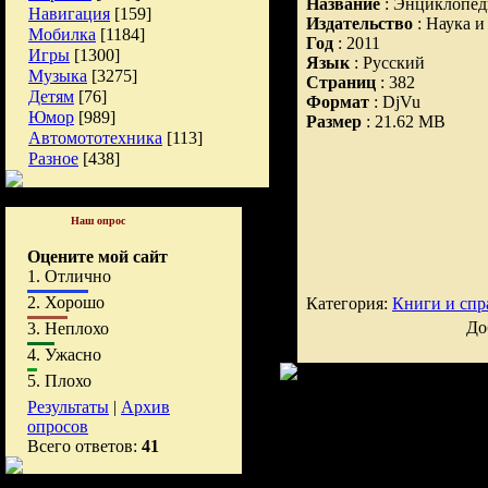
Название
: Энциклопед
Навигация
[159]
Издательство
: Наука и
Мобилка
[1184]
Год
: 2011
Игры
[1300]
Язык
: Русский
Музыка
[3275]
Страниц
: 382
Детям
[76]
Формат
: DjVu
Юмор
[989]
Размер
: 21.62 MB
Автомототехника
[113]
Разное
[438]
Наш опрос
Оцените мой сайт
1.
Отлично
2.
Хорошо
Категория:
Книги и спр
До
3.
Неплохо
4.
Ужасно
5.
Плохо
Результаты
|
Архив
опросов
Всего ответов:
41