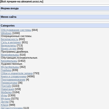
[
Всё лучшее-на alexanet.ucoz.ru
]
Форма входа
Меню сайта
Categories
Обслуживание системы
[664]
Windows
[1000]
Операционные системы.
Безопасность
[692]
Сеть и интернет
[831]
Видеоклипы
[713]
Видео,аудио
[556]
Программы,драйвера.
Видеофильмы
[516]
Обучающие,познавательные.
Кинофильмы
[1402]
Художественные.
Мультфильмы
[362]
Графика
[839]
Обои и хранители экрана
[793]
Книги и справочники
[4090]
Программирование
[4]
Переводчики
[36]
Портабл
[1163]
Навигация
[159]
Мобилка
[1184]
Игры
[1300]
Музыка
[3275]
Детям
[76]
Юмор
[989]
Автомототехника
[113]